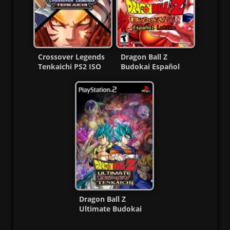
Crossover Legends
Dragon Ball Z
Tenkaichi PS2 ISO
Budokai Español
(Ntsc) (MG-MF)
Latino PS2 ISO
(Ntsc) MF
Dragon Ball Z
Ultimate Budokai
Tenkaichi PS2 ISO
(Ntsc)