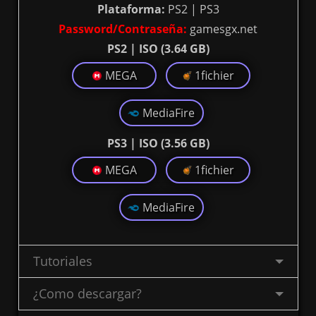
Plataforma:
PS2 | PS3
Password/Contraseña:
gamesgx.net
PS2 | ISO (3.64 GB)
MEGA
1fichier
MediaFire
PS3 | ISO (3.56 GB)
MEGA
1fichier
MediaFire
Tutoriales
¿Como descargar?