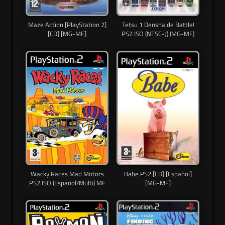
Maze Action [PlayStation 2]
Tetsu 1 Densha de Battle!
[CD] [MG-MF]
PS2 ISO (NTSC-J) (MG-MF)
Wacky Races Mad Motors
Babe PS2 [CD] [Español]
PS2 ISO (Español/Multi) MF
[MG-MF]