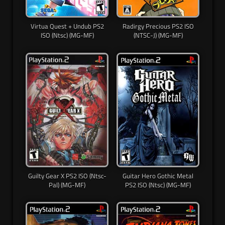
Virtua Quest + Undub PS2
Radirgy Precious PS2 ISO
ISO (Ntsc) (MG-MF)
(NTSC-J) (MG-MF)
Guilty Gear X PS2 ISO (Ntsc-
Guitar Hero Gothic Metal
Pal) (MG-MF)
PS2 ISO (Ntsc) (MG-MF)