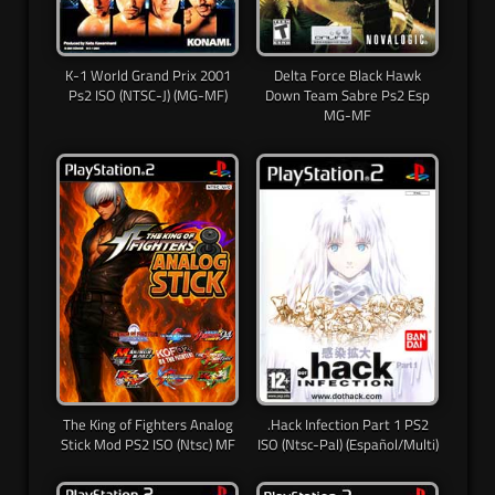
K-1 World Grand Prix 2001
Delta Force Black Hawk
Ps2 ISO (NTSC-J) (MG-MF)
Down Team Sabre Ps2 Esp
MG-MF
The King of Fighters Analog
.Hack Infection Part 1 PS2
Stick Mod PS2 ISO (Ntsc) MF
ISO (Ntsc-Pal) (Español/Multi)