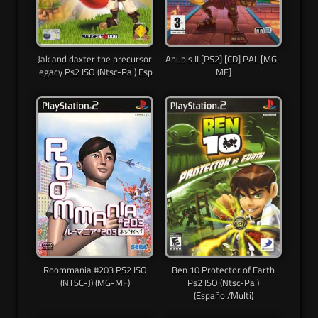
Jak and daxter the precursor
Anubis II [PS2] [CD] PAL [MG-
legacy Ps2 ISO (Ntsc-Pal) Esp
MF]
Roommania #203 PS2 ISO
Ben 10 Protector of Earth
(NTSC-J) (MG-MF)
Ps2 ISO (Ntsc-Pal)
(Español/Multi)