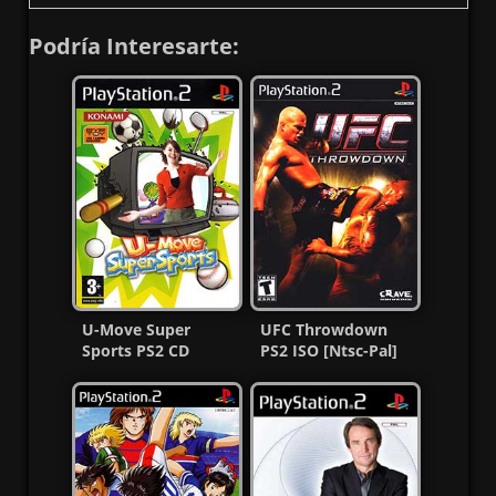
Podría Interesarte:
U-Move Super
UFC Throwdown
Sports PS2 CD
PS2 ISO [Ntsc-Pal]
[Español] [MG-MF]
[MG-MF]