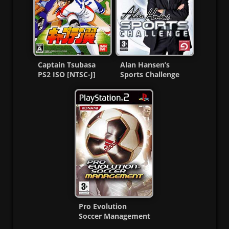
Captain Tsubasa
Alan Hansen’s
PS2 ISO [NTSC-J]
Sports Challenge
[MG-MF]
PS2 ISO [Español]
MG-MF
Pro Evolution
Soccer Management
PS2 ISO (Ntsc-Pal)