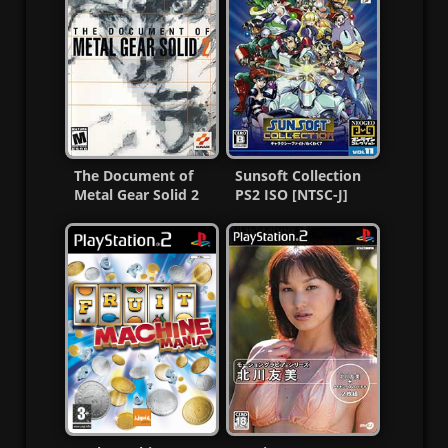
The Document of
Sunsoft Collection
Metal Gear Solid 2
PS2 ISO [NTSC-J]
PS2 ISO (Ntsc-Pal)
[MG-MF]
MF