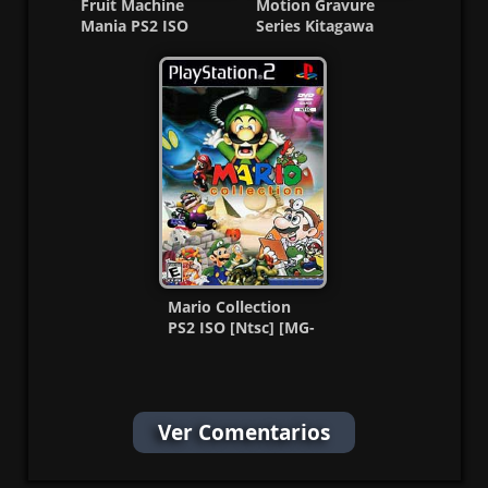
Fruit Machine
Motion Gravure
Mania PS2 ISO
Series Kitagawa
(Español/Multi) MG-
Tomomi Ps2 ISO
MF
Ntsc-J MF
Mario Collection
PS2 ISO [Ntsc] [MG-
MF]
Ver Comentarios