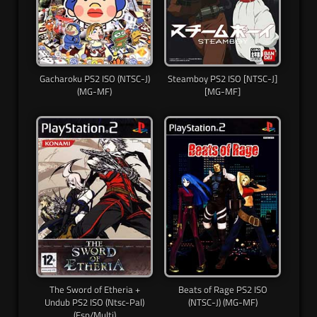
Gacharoku PS2 ISO (NTSC-J)
Steamboy PS2 ISO [NTSC-J]
(MG-MF)
[MG-MF]
The Sword of Etheria +
Beats of Rage PS2 ISO
Undub PS2 ISO (Ntsc-Pal)
(NTSC-J) (MG-MF)
(Esp/Multi)