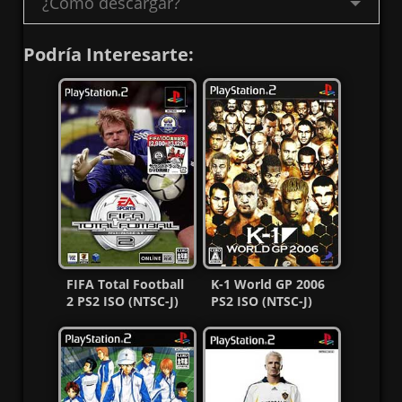
¿Como descargar?
Podría Interesarte:
FIFA Total Football
K-1 World GP 2006
2 PS2 ISO (NTSC-J)
PS2 ISO (NTSC-J)
(MG-MF)
(MG-MF)