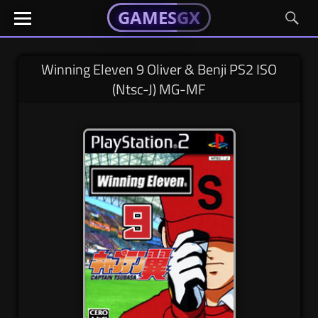
GAMESGX
GAMESGX
Skip
El
El
GAMES
GX
portal
portal
to
de
de
content
tus
tus
Winning Eleven 9 Oliver & Benji PS2 ISO
juegos
juegos
(Ntsc-J) MG-MF
favoritos
favoritos