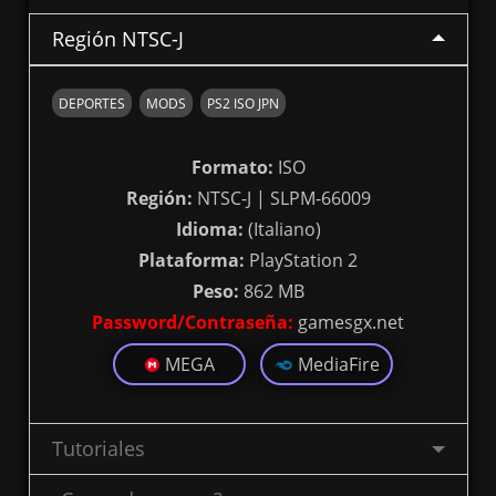
Región NTSC-J
DEPORTES
MODS
PS2 ISO JPN
Formato:
ISO
Región:
NTSC-J | SLPM-66009
Idioma:
(Italiano)
Plataforma:
PlayStation 2
Peso:
862 MB
Password/Contraseña:
gamesgx.net
MEGA
MediaFire
Tutoriales