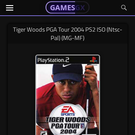
GAMESGX
GAMESGX
Skip
El
El
GAMES
GX
portal
portal
to
de
de
content
tus
tus
Tiger Woods PGA Tour 2004 PS2 ISO (Ntsc-
juegos
juegos
Pal) (MG-MF)
favoritos
favoritos