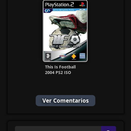
Latino MF
(Español/Multi)
This Is Football
2004 PS2 ISO
[Español] [MG-MF]
Ver Comentarios