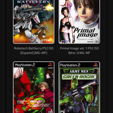
Robotech Battlecry PS2 ISO
Primal Image vol. 1 PS2 ISO
[Español] [MG-MF]
(Ntsc-J) MG-MF