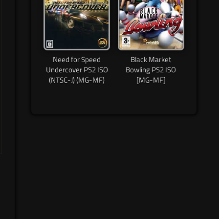
Need for Speed
Black Market
Undercover PS2 ISO
Bowling PS2 ISO
(NTSC-J) (MG-MF)
[MG-MF]