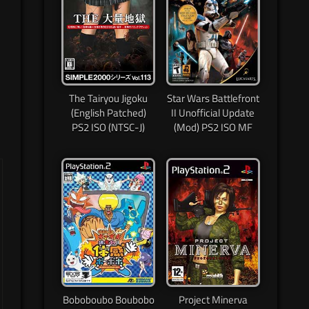
The Tairyou Jigoku
Star Wars Battlefront
(English Patched)
II Unofficial Update
PS2 ISO (NTSC-J)
(Mod) PS2 ISO MF
Boboboubo Boubobo
Project Minerva