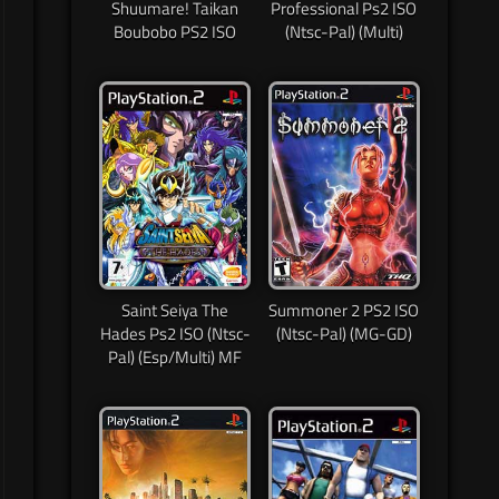
Shuumare! Taikan
Professional Ps2 ISO
Boubobo PS2 ISO
(Ntsc-Pal) (Multi)
Saint Seiya The
Summoner 2 PS2 ISO
Hades Ps2 ISO (Ntsc-
(Ntsc-Pal) (MG-GD)
Pal) (Esp/Multi) MF