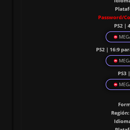
Idiom
Plata
Password/Co
PS2 | 
MEG
PS2 | 16:9 pa
MEG
PS3 
MEG
Form
Región:
Idiom
Plata