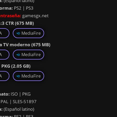
a:
(Español latino)
forma:
PS2 | PS3
ntraseña:
gamesgx.net
4:3 CTR (675 MB)
A
MediaFire
ra TV moderno (675 MB)
A
MediaFire
| PKG (2.05 GB)
A
MediaFire
ato:
ISO | PKG
PAL | SLES-51897
a:
(Español latino)
forma:
PS2 | PS3