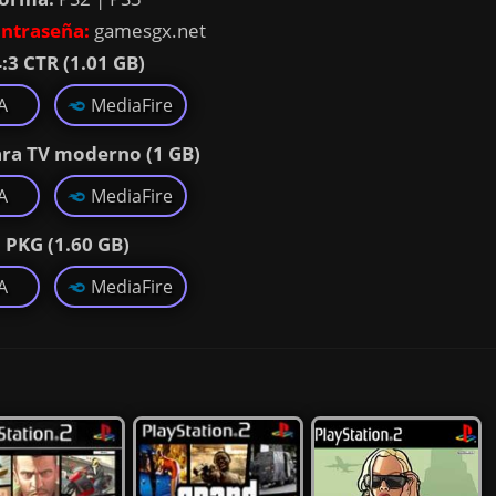
ntraseña:
gamesgx.net
4:3 CTR (1.01 GB)
A
MediaFire
ara TV moderno (1 GB)
A
MediaFire
| PKG (1.60 GB)
A
MediaFire