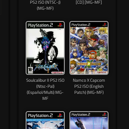
PS2 ISO (NTSC-J)
[CD] [MG-MF]
(MG-MF)
Soulcalibur II PS2 ISO
Namco X Capcom
(Ntsc-Pal)
PS2 ISO (English
(Español/Multi) MG-
Patch) (MG-MF)
MF