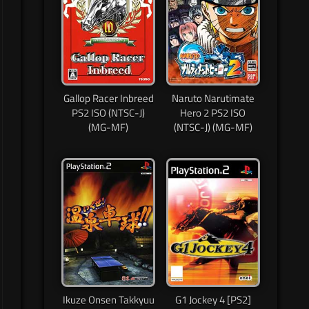
Gallop Racer Inbreed
Naruto Narutimate
PS2 ISO (NTSC-J)
Hero 2 PS2 ISO
(MG-MF)
(NTSC-J) (MG-MF)
Ikuze Onsen Takkyuu
G1 Jockey 4 [PS2]