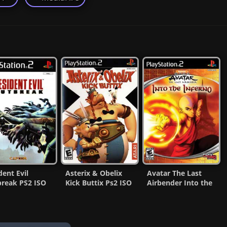
dent Evil
Asterix & Obelix
Avatar The Last
reak PS2 ISO
Kick Buttix Ps2 ISO
Airbender Into the
c-Pal)
(Ntsc-Pal)
Inferno PS2 ISO MG-
añol/Multi)
(Esp/Multi) MF
MF