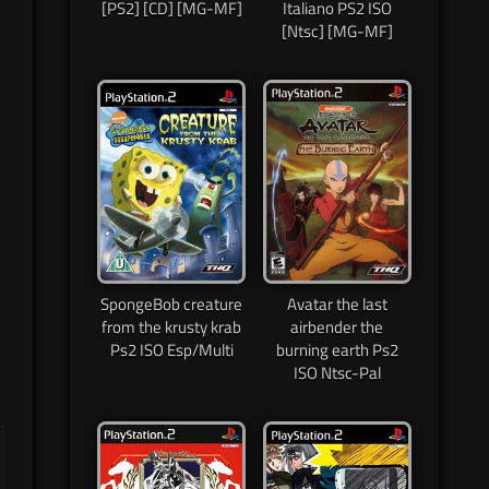
[PS2] [CD] [MG-MF]
Italiano PS2 ISO
[Ntsc] [MG-MF]
SpongeBob creature
Avatar the last
from the krusty krab
airbender the
Ps2 ISO Esp/Multi
burning earth Ps2
ISO Ntsc-Pal