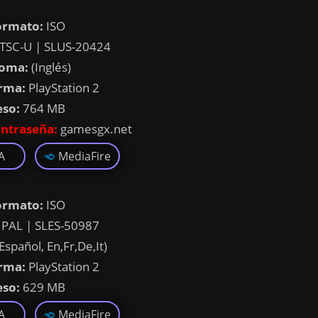
ormato:
ISO
TSC-U | SLUS-20424
ioma:
(Inglés)
rma:
PlayStation 2
eso:
764 MB
ntraseña:
gamesgx.net
A
MediaFire
ormato:
ISO
PAL | SLES-50987
Español, En,Fr,De,It)
rma:
PlayStation 2
eso:
629 MB
A
MediaFire