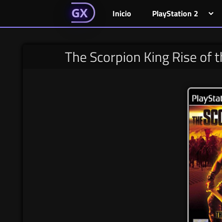
GAMESGX
Skip
El
El
GAMES
GX
Inicio
PlayStation 2
portal
portal
to
de
de
content
tus
tus
The Scorpion King Rise of 
juegos
juegos
favoritos
favoritos