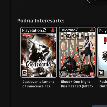
Podría Interesarte:
Castlevania lament
Blood+ One Night
Resi
of innocence PS2
Kiss PS2 ISO (NTSC-
Outb
ISO Ntsc-Pal Esp MF
J) (MG-MF)
(Nts
(Esp