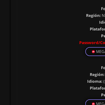
F
Región:
N
Id
Platafo
P
Password/Co
MEG
F
Región:
Idioma:
(
Platafo
P
MEG