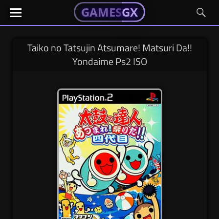
GAMESGX
GAMESGX
Skip
El
El
GAMES
GX
portal
portal
to
de
de
content
tus
tus
Taiko no Tatsujin Atsumare! Matsuri Da!!
juegos
juegos
Yondaime Ps2 ISO
favoritos
favoritos