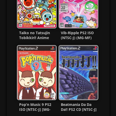
Taiko no Tatsujin
Vib-Ripple PS2 ISO
Tobikkiri! Anime
(NTSC-J) (MG-MF)
Special PS2 ISO MG-
MF
Pop’n Music 9 PS2
Beatmania Da Da
ISO [NTSC-J] [MG-
Da!! PS2 CD [NTSC-J]
MF]
[MG-MF]