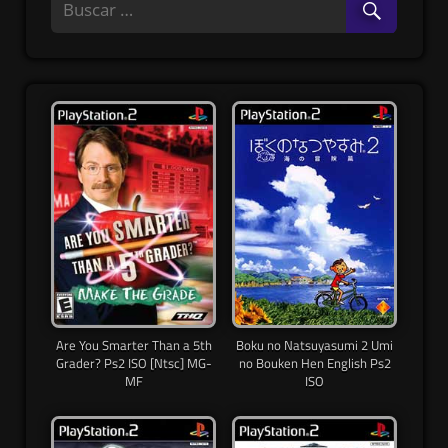
Are You Smarter Than a 5th
Boku no Natsuyasumi 2 Umi
Grader? Ps2 ISO [Ntsc] MG-
no Bouken Hen English Ps2
MF
ISO