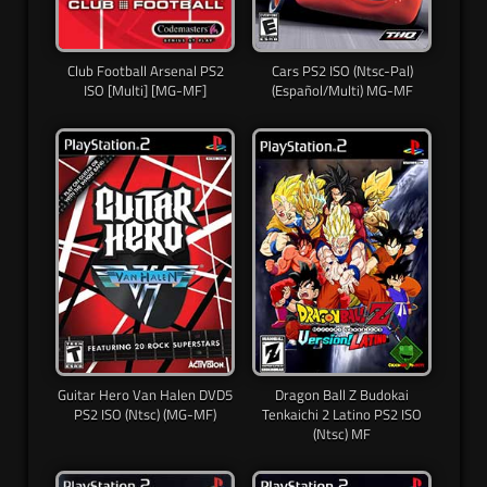
Club Football Arsenal PS2
Cars PS2 ISO (Ntsc-Pal)
ISO [Multi] [MG-MF]
(Español/Multi) MG-MF
Guitar Hero Van Halen DVD5
Dragon Ball Z Budokai
PS2 ISO (Ntsc) (MG-MF)
Tenkaichi 2 Latino PS2 ISO
(Ntsc) MF