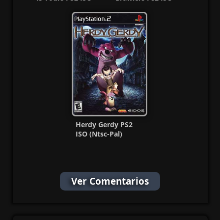
Ntsc-Pal Esp/Multi
(Ntsc-Pal) Esp Multi
MG-MF
Herdy Gerdy PS2
ISO (Ntsc-Pal)
(Español/Multi) MG-
MF
Ver Comentarios