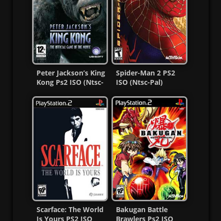
Peter Jackson’s King
Spider-Man 2 PS2
Kong Ps2 ISO (Ntsc-
ISO (Ntsc-Pal)
Pal) (Esp/Multi) MG
(Español/Multi) MG-
MF
Scarface: The World
Bakugan Battle
Is Yours PS2 ISO
Brawlers Ps2 ISO