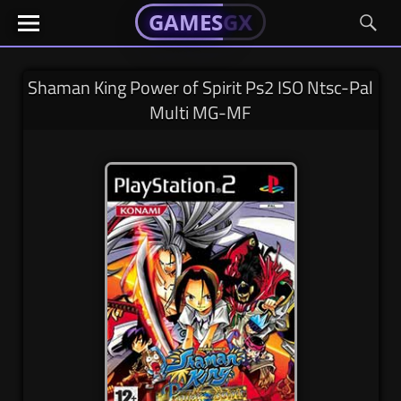
GAMESGX
GAMESGX
Skip
El
El
GAMES
GX
portal
portal
to
de
de
content
tus
tus
Shaman King Power of Spirit Ps2 ISO Ntsc-Pal
juegos
juegos
Multi MG-MF
favoritos
favoritos