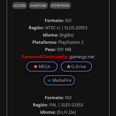
ACCIÓN
AVENTURA
ESTRATEGIA
Formato:
ISO
Región:
NTSC-U | SLUS-20953
Idioma:
(Inglés)
Plataforma:
PlayStation 2
Peso:
591 MB
Password/Contraseña:
gamesgx.net
MEGA
G-Drive
MediaFire
Formato:
ISO
Región:
PAL | SLES-53353
Idioma:
(En,Fr,De)