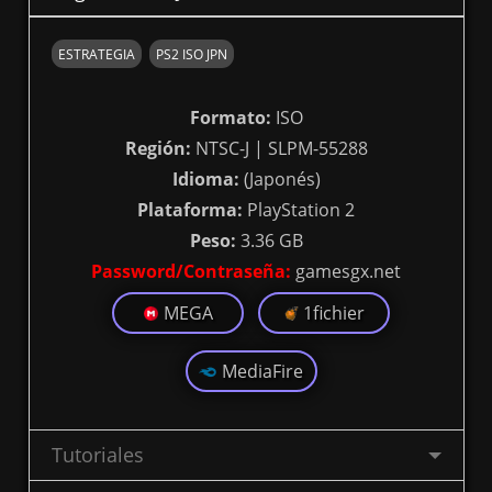
ESTRATEGIA
PS2 ISO JPN
Formato:
ISO
Región:
NTSC-J | SLPM-55288
Idioma:
(Japonés)
Plataforma:
PlayStation 2
Peso:
3.36 GB
Password/Contraseña:
gamesgx.net
MEGA
1fichier
MediaFire
Tutoriales