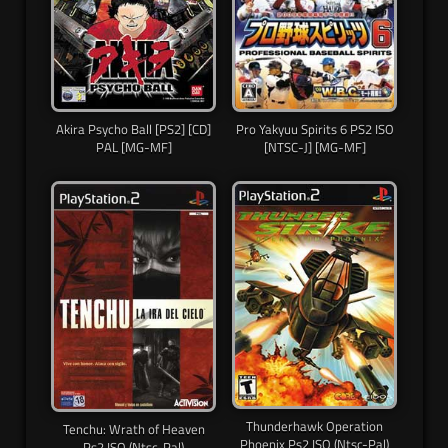
Akira Psycho Ball [PS2] [CD]
Pro Yakyuu Spirits 6 PS2 ISO
PAL [MG-MF]
[NTSC-J] [MG-MF]
Thunderhawk Operation
Tenchu: Wrath of Heaven
Phoenix Ps2 ISO (Ntsc-Pal)
Ps2 ISO (Ntsc-Pal)