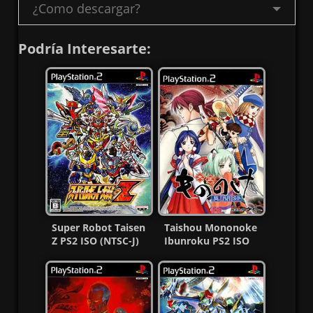
¿Como descargar?
Podría Interesarte:
Super Robot Taisen
Taishou Mononoke
Z PS2 ISO (NTSC-J)
Ibunroku PS2 ISO
(MG-MF)
[NTSC-J] [MG-MF]