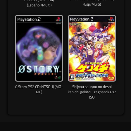
(Esp/Multi)
(Español/Multi)
0 Story PS2 CD (NTSC-J) (MG-
Shijyou saikyou no deshi
MF)
kenichi gekitou! ragnarok Ps2
ISO