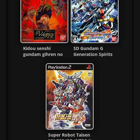
Kidou senshi
SD Gundam G
gundam gihren no
Generation Spirits
yabou zeon
Ps2 ISO [NTSC-J]
dokuritsu sensouki
MG-GD
Ps2
Super Robot Taisen