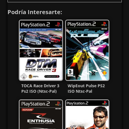
Podría Interesarte:
TOCA Race Driver 3
WipEout Pulse PS2
Ps2 ISO (Ntsc-Pal)
ISO Ntsc-Pal
(Español/Multi) MF
[Español] [MG-GD]