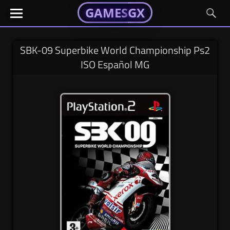
GAMESGX
GAMESGX
Skip
El
El
GAMES
GX
portal
portal
to
de
de
content
tus
tus
SBK-09 Superbike World Championship Ps2
juegos
juegos
ISO Español MG
favoritos
favoritos