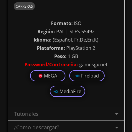
CARRERAS
Formato:
ISO
Región:
PAL | SLES-55492
Idioma:
(Español, Fr,De,En,It)
Plataforma:
PlayStation 2
Peso:
1 GB
Password/Contraseña:
gamesgx.net
MEGA
Fireload
MediaFire
Tutoriales
¿Como descargar?