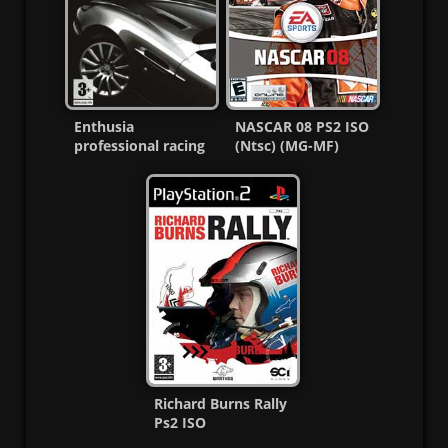
Enthusia
NASCAR 08 PS2 ISO
professional racing
(Ntsc) (MG-MF)
PS2 ISO (Ntsc-Pal)
(Esp/Multi)
Richard Burns Rally
Ps2 ISO
(Español/Multi)