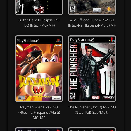
Guitar Hero III Eclipse PS2
ATV Offroad Fury 4 PS2 ISO
ISO (Ntsc) (MG-MF)
(Ntsc-Pal) (Español/Multi) MF
Rayman Arena Ps2 ISO
The Punisher (Uncut) PS2 ISO
(Ntsc-Pal) (Español/Multi)
(Ntsc-Pal) (Esp/Multi)
MG-MF