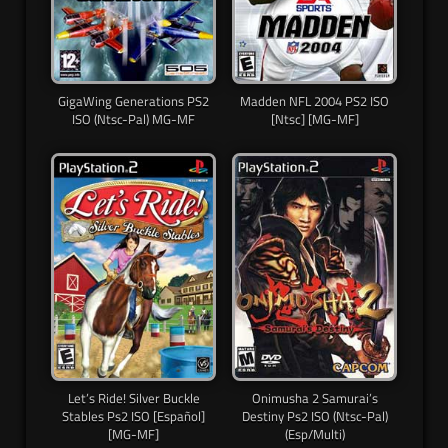
GigaWing Generations PS2
Madden NFL 2004 PS2 ISO
ISO (Ntsc-Pal) MG-MF
[Ntsc] [MG-MF]
Let’s Ride! Silver Buckle
Onimusha 2 Samurai’s
Stables Ps2 ISO [Español]
Destiny Ps2 ISO (Ntsc-Pal)
[MG-MF]
(Esp/Multi)