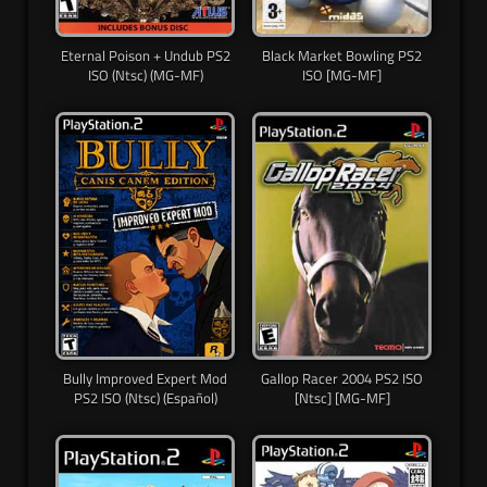
Eternal Poison + Undub PS2
Black Market Bowling PS2
ISO (Ntsc) (MG-MF)
ISO [MG-MF]
Bully Improved Expert Mod
Gallop Racer 2004 PS2 ISO
PS2 ISO (Ntsc) (Español)
[Ntsc] [MG-MF]