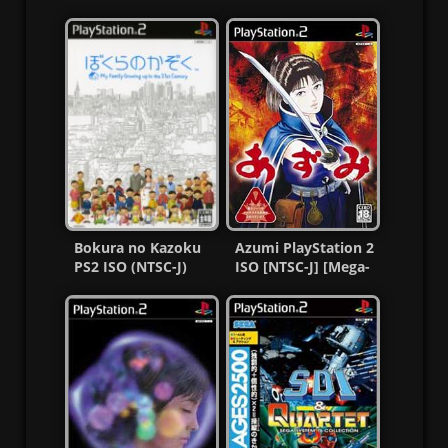
Bokura no Kazoku
Azumi PlayStation 2
PS2 ISO (NTSC-J)
ISO [NTSC-J] [Mega-
(MG-MF)
MediaFire]