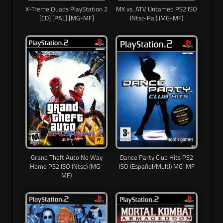
X-Treme Quads PlayStation 2
MX vs. ATV Untamed PS2 ISO
[CD] [PAL] [MG-MF]
(Ntsc-Pal) (MG-MF)
Grand Theft Auto No Way
Dance Party Club Hits PS2
Home PS2 ISO (Ntsc) (MG-
ISO (Español/Multi) MG-MF
MF)