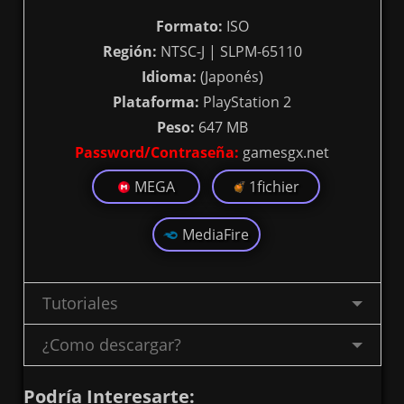
Formato:
ISO
Región:
NTSC-J | SLPM-65110
Idioma:
(Japonés)
Plataforma:
PlayStation 2
Peso:
647 MB
Password/Contraseña:
gamesgx.net
MEGA
1fichier
MediaFire
Tutoriales
¿Como descargar?
Podría Interesarte: