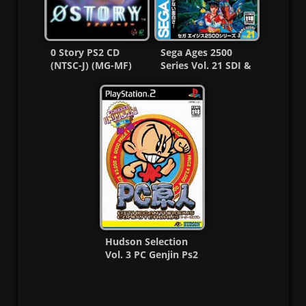
0 Story PS2 CD
Sega Ages 2500
(NTSC-J) (MG-MF)
Series Vol. 21 SDI &
Quartet Ps2 CD MF
Hudson Selection
Vol. 3 PC Genjin Ps2
ISO [NTSC-J] MF