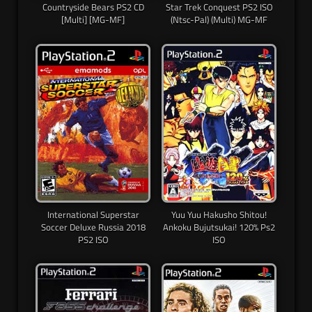
Countryside Bears PS2 CD
Star Trek Conquest PS2 ISO
[Multi] [MG-MF]
(Ntsc-Pal) (Multi) MG-MF
International Superstar
Yuu Yuu Hakusho Shitou!
Soccer Deluxe Russia 2018
Ankoku Bujutsukai! 120% Ps2
PS2 ISO
ISO