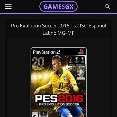
GAMESGX
GAMESGX
Skip
El
El
GAMES
GX
portal
portal
to
de
de
content
tus
tus
Pro Evolution Soccer 2016 Ps2 ISO Español
juegos
juegos
Latino MG-MF
favoritos
favoritos