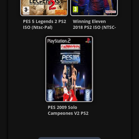
PES 5 Legends 2 PS2
Winning Eleven
ISO (Ntsc-Pal)
2018 PS2 ISO (NTSC-
(Español) MF
J) (Español, Pt) MF
PES 2009 Solo
Campeones V2 PS2
ISO (MG-MF)