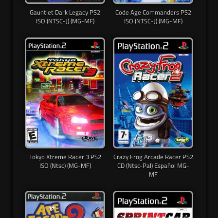
Gauntlet Dark Legacy PS2
Code Age Commanders PS2
ISO (NTSC-J) (MG-MF)
ISO (NTSC-J) (MG-MF)
Tokyo Xtreme Racer 3 PS2
Crazy Frog Arcade Racer PS2
ISO (Ntsc) (MG-MF)
CD (Ntsc-Pal) Español MG-
MF