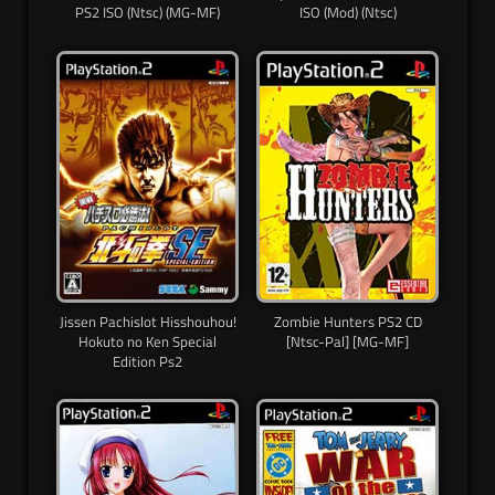
PS2 ISO (Ntsc) (MG-MF)
ISO (Mod) (Ntsc)
Jissen Pachislot Hisshouhou!
Zombie Hunters PS2 CD
Hokuto no Ken Special
[Ntsc-Pal] [MG-MF]
Edition Ps2