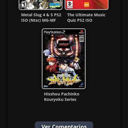
Metal Slug 4 & 5 PS2
The Ultimate Music
ISO (Ntsc) MG-MF
Quiz PS2 ISO
(Español/Multi) MG-
MF
Hisshou Pachinko
Kouryoku Series
Vol. 1 Ps2 ISO (Ntsc-
J)
Ver Comentarios