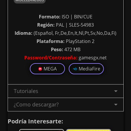
Formato:
ISO | BIN/CUE
Región:
PAL | SLES-54983
Idioma:
(Español, Fr,De,En,It,Nl,Pt,Sv,No,Da,Fi)
Plataforma:
PlayStation 2
Peso:
472 MB
Password/Contraseña:
gamesgx.net
MEGA
MediaFire
Tutoriales
¿Como descargar?
Podría Interesarte: