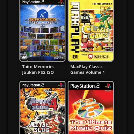
Taito Memories
MaxPlay Classic
Joukan PS2 ISO
Games Volume 1
(NTSC-J) MG-MF
PS2 (ISO) (MG-MF)