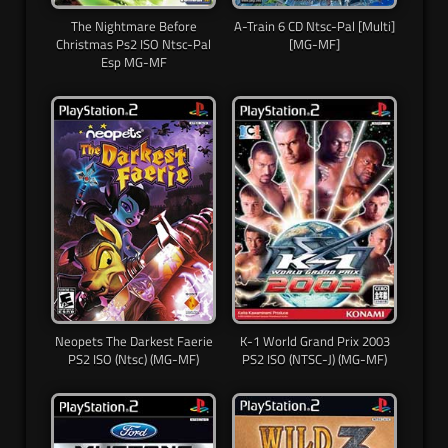
The Nightmare Before
A-Train 6 CD Ntsc-Pal [Multi]
Christmas Ps2 ISO Ntsc-Pal
[MG-MF]
Esp MG-MF
Neopets The Darkest Faerie
K-1 World Grand Prix 2003
PS2 ISO (Ntsc) (MG-MF)
PS2 ISO (NTSC-J) (MG-MF)