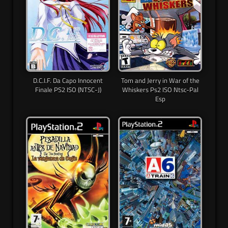
D.C.I.F. Da Capo Innocent
Tom and Jerry in War of the
Finale PS2 ISO (NTSC-J)
Whiskers Ps2 ISO Ntsc-Pal
Esp