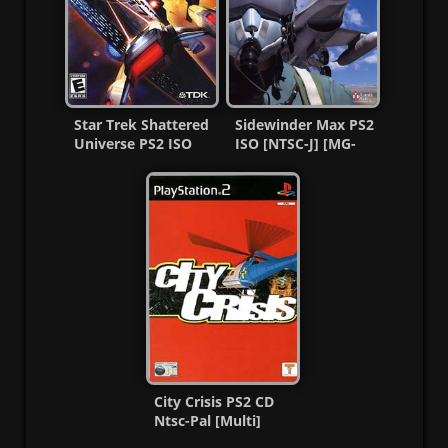
Star Trek Shattered
Sidewinder Max PS2
Universe PS2 ISO
ISO [NTSC-J] [MG-
(Ntsc-Pal) (Multi)
MF]
MF
City Crisis PS2 CD
Ntsc-Pal [Multi]
[MG-MF]