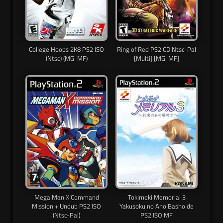
College Hoops 2K8 PS2 ISO
Ring of Red PS2 CD Ntsc-Pal
(Ntsc) (MG-MF)
[Multi] [MG-MF]
Mega Man X Command
Tokimeki Memorial 3
Mission + Undub PS2 ISO
Yakusoku no Ano Basho de
(Ntsc-Pal)
PS2 ISO MF