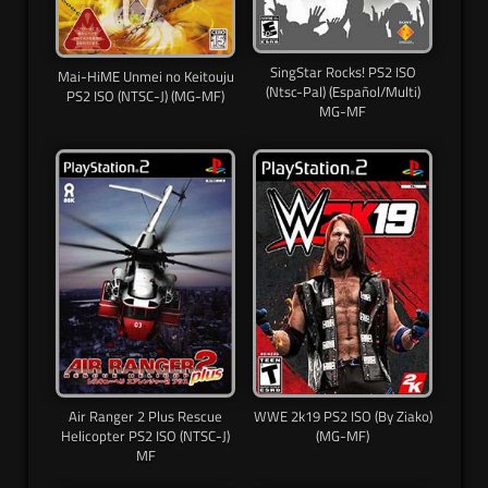
SingStar Rocks! PS2 ISO
Mai-HiME Unmei no Keitouju
(Ntsc-Pal) (Español/Multi)
PS2 ISO (NTSC-J) (MG-MF)
MG-MF
Air Ranger 2 Plus Rescue
WWE 2k19 PS2 ISO (By Ziako)
Helicopter PS2 ISO (NTSC-J)
(MG-MF)
MF