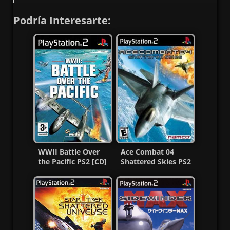
Podría Interesarte:
WWII Battle Over
Ace Combat 04
the Pacific PS2 [CD]
Shattered Skies PS2
[MG-MF]
ISO (Ntsc) (MG-MF)