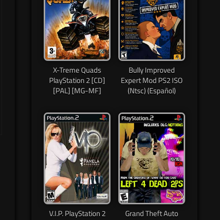
X-Treme Quads
Bully Improved
PlayStation 2 [CD]
Expert Mod PS2 ISO
[PAL] [MG-MF]
(Ntsc) (Español)
V.I.P. PlayStation 2
Grand Theft Auto