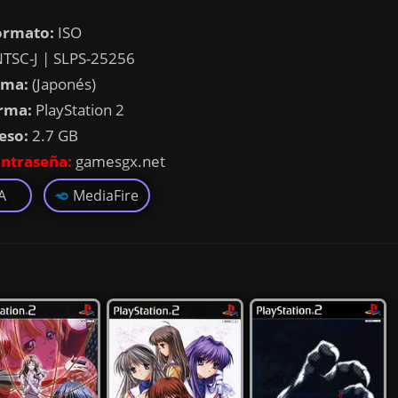
ormato:
ISO
TSC-J | SLPS-25256
oma:
(Japonés)
rma:
PlayStation 2
eso:
2.7 GB
ntraseña:
gamesgx.net
A
MediaFire