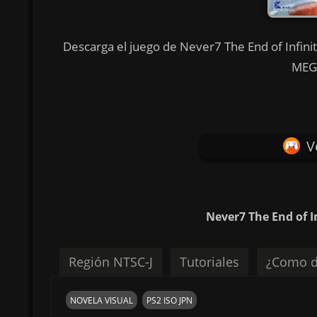
Descarga el juego de Never7 The End of Infinity
MEGA
V
Never7 The End of I
Región NTSC-J
Tutoriales
¿Como d
NOVELA VISUAL
PS2 ISO JPN