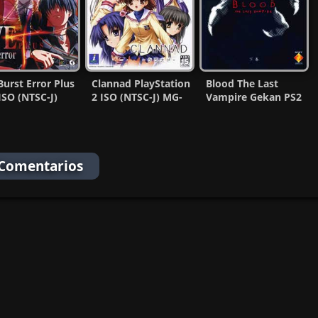
Burst Error Plus
Clannad PlayStation
Blood The Last
ISO (NTSC-J)
2 ISO (NTSC-J) MG-
Vampire Gekan PS2
-MF)
MF
ISO (NTSC-J) MF
 Comentarios