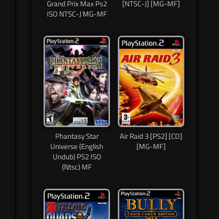
Grand Prix Max Ps2
[NTSC-J] [MG-MF]
ISO NTSC-J MG-MF
Phantasy Star
Air Raid 3 [PS2] [CD]
Universe (English
[MG-MF]
Undub) PS2 ISO
(Ntsc) MF