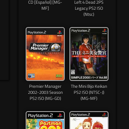
CD [Español] [MG-
Left 4 Dead 2PS
MF]
Legacy PS2 ISO
(Ntsc)
Premier Manager
The Mini Bijo Keikan
2002-2003 Season
PS2 ISO (NTSC-J)
PS2 ISO (MG-GD)
(MG-MF)