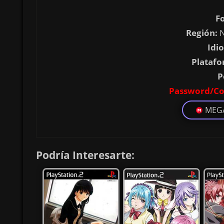
F
Región:
N
Idi
Platafo
P
Password/Co
MEG
Podría Interesarte: