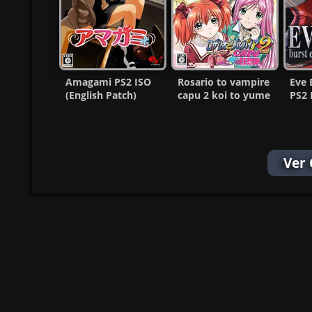
Amagami PS2 ISO
Rosario to vampire
Eve 
(English Patch)
capu 2 koi to yume
PS2 
(NTSC-J) MG-MF
no rhapsodia Ps2
(MG
ISO
Ver