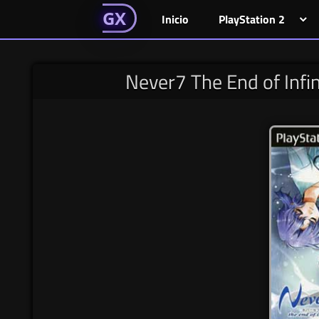
GAMESGX
Skip
El
El
GAMES
GX
Inicio
PlayStation 2
portal
portal
to
de
de
content
tus
tus
Never7 The End of Infi
juegos
juegos
favoritos
favoritos