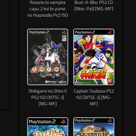
Rosario to vampire
Bust-A-Bloc PS2 CD
capu 2 koi to yume
[Ntsc-Pal] [MG-MF]
no rhapsodia Ps2 ISO
Shikigami no Shiro II
Captain Tsubasa PS2
PS2 ISO [NTSC-J]
ISO [NTSC-J] [MG-
[MG-MF]
MF]