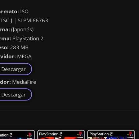
ormato:
ISO
TSC-J | SLPM-66763
oma:
(Japonés)
rma:
PlayStation 2
eso:
283 MB
vidor:
MEGA
Descargar
idor:
MediaFire
Descargar