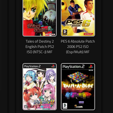
Tales of Destiny 2
PES 6 Absolute Patch
English Patch PS2
2006 PS2 ISO
ISO (NTSC-J) MF
(Esp/Multi) MF