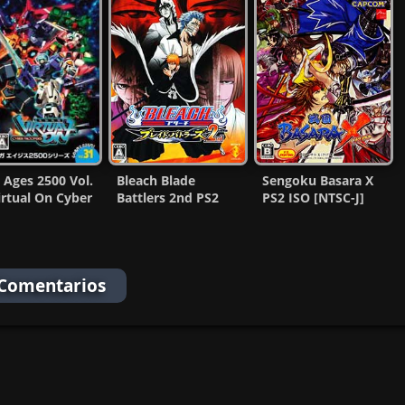
 Ages 2500 Vol.
Bleach Blade
Sengoku Basara X
irtual On Cyber
Battlers 2nd PS2
PS2 ISO [NTSC-J]
pers PS2 CD
ISO [NTSC-J] [MG-
[MG-MF]
MF]
 Comentarios