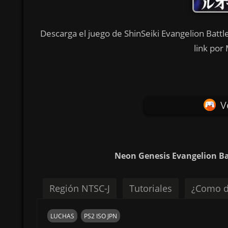
Descarga el juego de ShinSeiki Evangelion Battl
link por
V
Neon Genesis Evangelion Ba
Región NTSC-J
Tutoriales
¿Como d
LUCHAS
PS2 ISO JPN