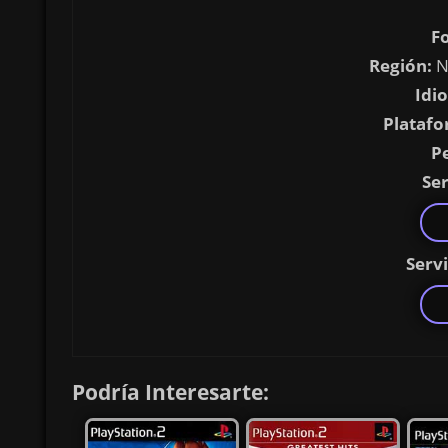
F
Región:
N
Idi
Platafo
P
Ser
Serv
Podría Interesarte: