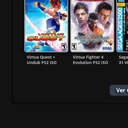
Virtua Quest +
Virtua Fighter 4
Sega
Undub PS2 ISO
Evolution PS2 ISO
31 V
(Ntsc) (MG-MF)
(Ntsc-Pal)
Troo
(Español/Multi)
Ver