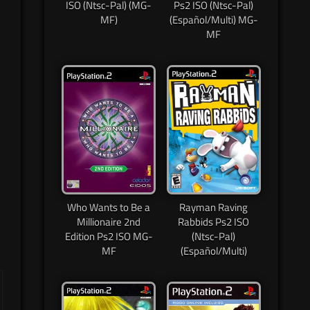
ISO (Ntsc-Pal) (MG-
Ps2 ISO (Ntsc-Pal)
MF)
(Español/Multi) MG-
MF
Who Wants to Be a
Rayman Raving
Millionaire 2nd
Rabbids Ps2 ISO
Edition Ps2 ISO MG-
(Ntsc-Pal)
MF
(Español/Multi)