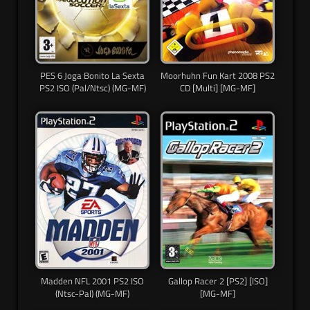
PES 6 Joga Bonito La Sexta
Moorhuhn Fun Kart 2008 PS2
PS2 ISO (Pal/Ntsc) (MG-MF)
CD [Multi] [MG-MF]
Madden NFL 2001 PS2 ISO
Gallop Racer 2 [PS2] [ISO]
(Ntsc-Pal) (MG-MF)
[MG-MF]