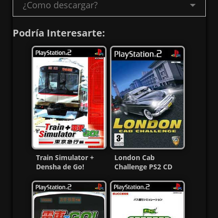
¿Como descargar?
Podría Interesarte:
Train Simulator +
London Cab
Densha de Go!
Challenge PS2 CD
Tokyo Kyuukouhen
[MG-MF]
PS2 ISO