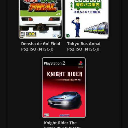
Densha de Go! Final
Tokyo Bus Annai
PS2 ISO (NTSC-J)
PS2 ISO [NTSC-J]
(MG-MF)
[MG-GD]
Knight Rider The