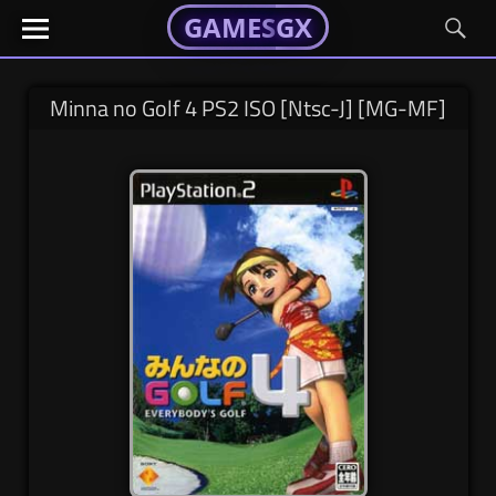
GAMESGX
GAMESGX
Skip
El
El
GAMES
GX
portal
portal
to
de
de
content
tus
tus
Minna no Golf 4 PS2 ISO [Ntsc-J] [MG-MF]
juegos
juegos
favoritos
favoritos