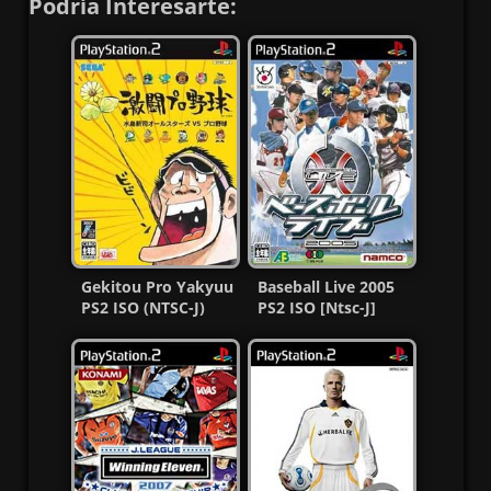
Podría Interesarte:
Gekitou Pro Yakyuu
Baseball Live 2005
PS2 ISO (NTSC-J)
PS2 ISO [Ntsc-J]
(MG-MF)
[MG-MF]