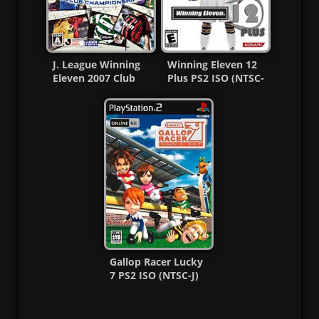
J. League Winning
Winning Eleven 12
Eleven 2007 Club
Plus PS2 ISO (NTSC-
Championship Ps2
J) (MG-MF)
ISO
Gallop Racer Lucky
7 PS2 ISO (NTSC-J)
(MG-MF)