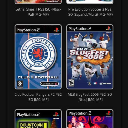
Lethal Skies II PS2 ISO (Ntsc-
Pro Evolution Soccer 2 PS2
Pal) (MG-MF)
ISO (Español/Multi) (MG-MF)
Club Football Rangers FC PS2
MLB SlugFest 2006 PS2 ISO
ISO [MG-MF]
[Ntsc] [MG-MF]