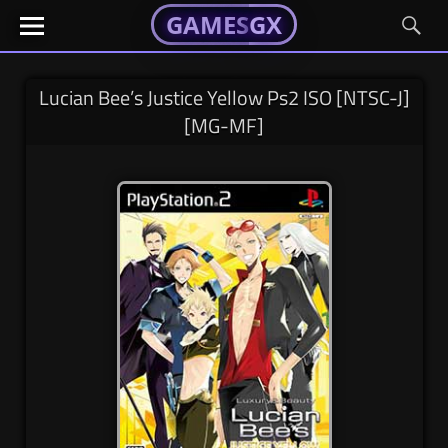
GAMESGX
GAMESGX
Skip
El
El
GAMES
GX
portal
portal
to
de
de
content
tus
tus
Lucian Bee’s Justice Yellow Ps2 ISO [NTSC-J]
juegos
juegos
[MG-MF]
favoritos
favoritos