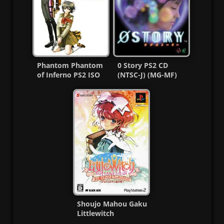
Phantom Phantom
0 Story PS2 CD
of Inferno PS2 ISO
(NTSC-J) (MG-MF)
(NTSC-J) (MG-MF)
Shoujo Mahou Gaku
Littlewitch
Romanesque Ps2