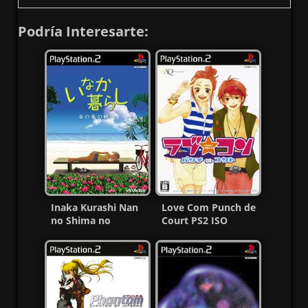
Podría Interesarte:
Inaka Kurashi Nan
Love Com Punch de
no Shima no
Court PS2 ISO
Monogatari PS2 ISO
(NTSC-J) (MG-MF)
NTSC-J