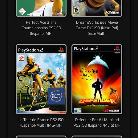
Perfect Ace 2 The
DreamWorks Bee Movie
Championships PS2 CD
Game Ps2 ISO (Ntsc-Pal)
[Español MF]
(Esp/Multi)
Le Tour de France PS2 ISO
Defender For All Mankind
(Español/Multi) (MG-MF)
PS2 ISO (Español/Multi) MF