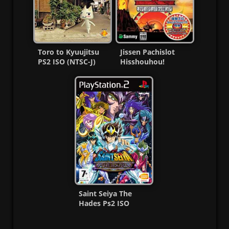
Toro to Kyuujitsu
Jissen Pachislot
PS2 ISO (NTSC-J)
Hisshouhou!
(MG-MF)
Kemono Oh PS2 CD
MG-MF
Saint Seiya The
Hades Ps2 ISO
(Ntsc-Pal)
(Esp/Multi) MF