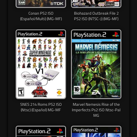
Conan PS2 ISO
Biohazard Outbreak File 2
(Español/Multi) (MG-MF)
PS2 ISO (NTSC-J) (MG-MF)
SNES 214 Roms PS2 ISO
Marvel Nemesis Rise of the
(Ntsc) (Español) MG-MF
Imperfects Ps2 ISO Ntsc-Pal
MG