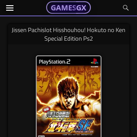
GAMESGX
GAMESGX
Skip
El
El
GAMES
GX
portal
portal
to
de
de
content
tus
tus
Jissen Pachislot Hisshouhou! Hokuto no Ken
juegos
juegos
Special Edition Ps2
favoritos
favoritos