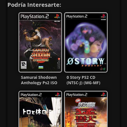
Podría Interesarte:
Samurai Shodown
0 Story PS2 CD
Anthology Ps2 ISO
(NTSC-J) (MG-MF)
(Ntsc-Pal)
(Esp/Multi)