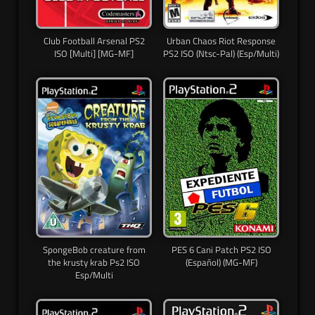
Club Football Arsenal PS2
Urban Chaos Riot Response
ISO [Multi] [MG-MF]
PS2 ISO (Ntsc-Pal) (Esp/Multi)
SpongeBob creature from
PES 6 Cani Patch PS2 ISO
the krusty krab Ps2 ISO
(Español) (MG-MF)
Esp/Multi