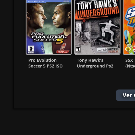
Pro Evolution
Tony Hawk’s
SSX 
Soccer 5 PS2 ISO
Underground Ps2
(Nts
(Ntsc-Pal)
ISO (Ntsc-Pal)
MG-
(Español/Multi)
(Español/Multi)
Ver