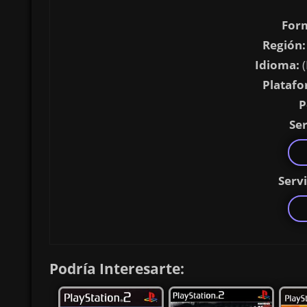
For
Región:
Idioma:
(
Platafo
P
Ser
Serv
Podría Interesarte: