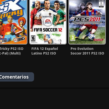
Tricky PS2 ISO
FIFA 12 Español
Pro Evolution
c-Pal) (Multi)
Latino PS2 ISO
Soccer 2011 PS2 ISO
MF
(Ntsc) (MG-MF)
(Pal-Ntsc)
(Español/Multi)
 Comentarios