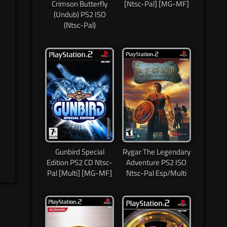
Crimson Butterfly
[Ntsc-Pal] [MG-MF]
(Undub) PS2 ISO
(Ntsc-Pal)
Gunbird Special
Rygar The Legendary
Edition PS2 CD Ntsc-
Adventure PS2 ISO
Pal [Multi] [MG-MF]
Ntsc-Pal Esp/Multi