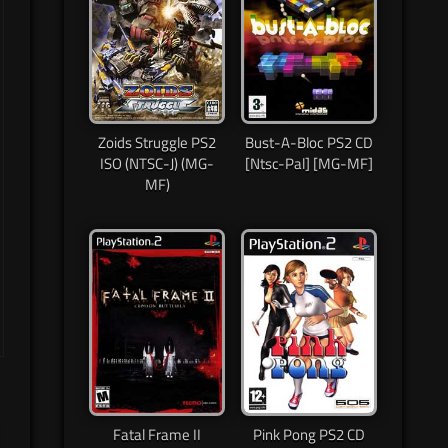
Zoids Struggle PS2
Bust-A-Bloc PS2 CD
ISO (NTSC-J) (MG-
[Ntsc-Pal] [MG-MF]
MF)
Fatal Frame II
Pink Pong PS2 CD