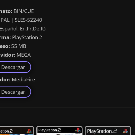
mato:
BIN/CUE
PAL | SLES-52240
Español, En,Fr,De,It)
rma:
PlayStation 2
eso:
55 MB
vidor:
MEGA
Descargar
idor:
MediaFire
Descargar