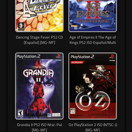
Dancing Stage Fever PS2 CD
Age of Empires II The Age of
[Español] [MG-MF]
Kings PS2 ISO Español/Multi
Grandia II PS2 ISO Ntsc-Pal
Oz PlayStation 2 ISO (NTSC-J)
[MG-MF]
(MG-MF)