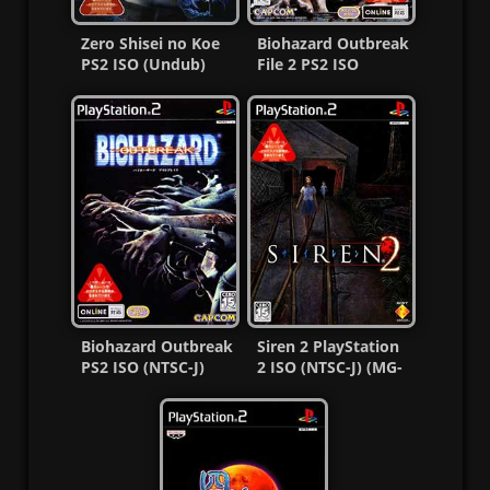
Zero Shisei no Koe
Biohazard Outbreak
PS2 ISO (Undub)
File 2 PS2 ISO
(NTSC-J) MG-MF
(NTSC-J) (MG-MF)
Biohazard Outbreak
Siren 2 PlayStation
PS2 ISO (NTSC-J)
2 ISO (NTSC-J) (MG-
(MG-MF)
MF)