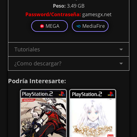
Peso:
3.49 GB
Password/Contraseña:
gamesgx.net
MEGA
MediaFire
Tutoriales
¿Como descargar?
Podría Interesarte: