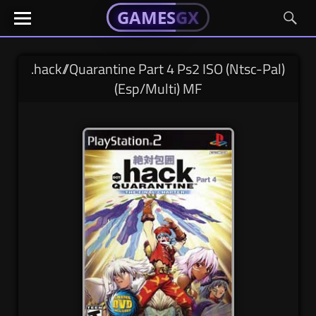
GAMESGX
GAMESGX
Skip
El
El
GAMES
GX
portal
portal
to
de
de
content
tus
tus
.hack//Quarantine Part 4 Ps2 ISO (Ntsc-Pal)
juegos
juegos
(Esp/Multi) MF
favoritos
favoritos