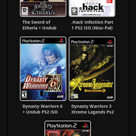
The Sword of
.Hack Infection Part
Etheria + Undub
1 PS2 ISO (Ntsc-Pal)
PS2 ISO (Ntsc-Pal)
(Español/Multi)
(Esp/Multi)
Dynasty Warriors 6
Dynasty Warriors 3
+ Undub PS2 ISO
Xtreme Legends Ps2
(Ntsc) (MG-MF)
ISO (Ntsc-Pal)