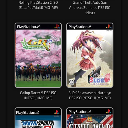
Rolling PlayStation 2 ISO
Grand Theft Auto San
(Español/Multi) (MG-MF)
Andreas Zombies PS2 ISO
(Ntsc)
Gallop Racer 5 PS2 ISO
3LDK Shiawase ni Narouyo
(NTSC-J) (MG-MF)
PS2 ISO (NTSC-J) (MG-MF)