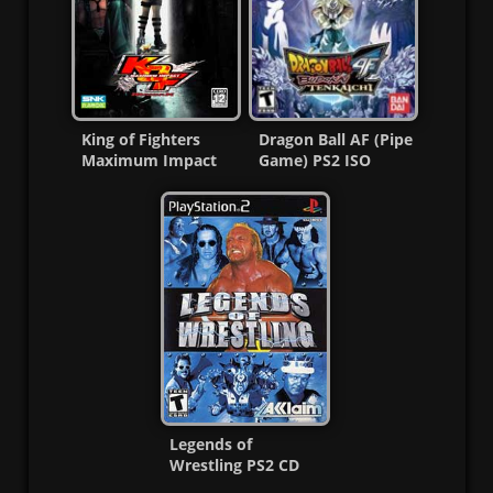
King of Fighters
Dragon Ball AF (Pipe
Maximum Impact
Game) PS2 ISO
Ps2 ISO Ntsc-Pal
(Ntsc) (MG-MF)
Esp
Legends of
Wrestling PS2 CD
[Ntsc-Pal] [MG-MF]