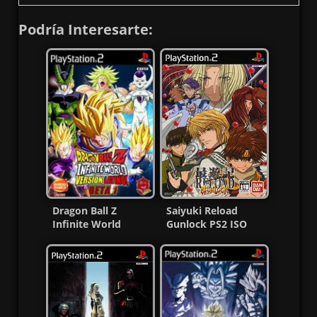
Podría Interesarte:
Dragon Ball Z
Saiyuki Reload
Infinite World
Gunlock PS2 ISO
Versión Latino PS2
(NTSC-J) (MG-MF)
ISO (Ntsc) MF