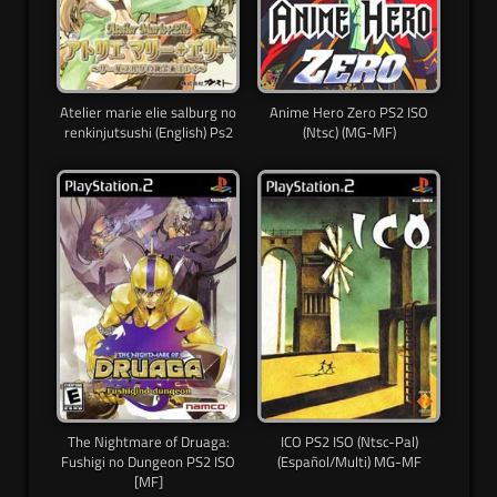
Atelier marie elie salburg no
Anime Hero Zero PS2 ISO
renkinjutsushi (English) Ps2
(Ntsc) (MG-MF)
The Nightmare of Druaga:
ICO PS2 ISO (Ntsc-Pal)
Fushigi no Dungeon PS2 ISO
(Español/Multi) MG-MF
[MF]