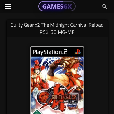
GAMESGX
GAMESGX
Skip
El
El
GAMES
GX
portal
portal
to
de
de
content
tus
tus
Guilty Gear x2 The Midnight Carnival Reload
juegos
juegos
PS2 ISO MG-MF
favoritos
favoritos