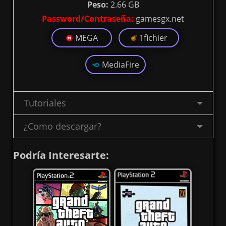
Peso:
2.66 GB
Password/Contraseña:
gamesgx.net
MEGA
1fichier
MediaFire
Tutoriales
¿Como descargar?
Podría Interesarte: