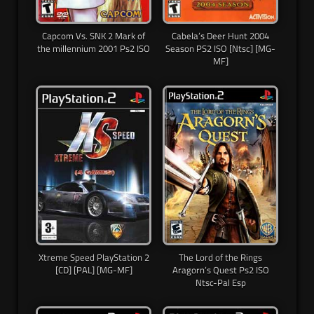
Capcom Vs. SNK 2 Mark of
Cabela’s Deer Hunt 2004
the millennium 2001 Ps2 ISO
Season PS2 ISO [Ntsc] [MG-
MF]
Xtreme Speed PlayStation 2
The Lord of the Rings
[CD] [PAL] [MG-MF]
Aragorn’s Quest Ps2 ISO
Ntsc-Pal Esp