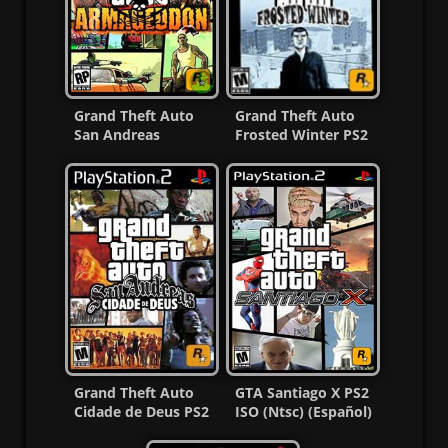
Grand Theft Auto
Grand Theft Auto
San Andreas
Frosted Winter PS2
Armageddon Ps2
ISO (Ntsc) (MG-MF)
Iso Ntsc MF
Grand Theft Auto
GTA Santiago X PS2
Cidade de Deus PS2
ISO (Ntsc) (Español)
ISO (Ntsc) MG-MF
MG-MF