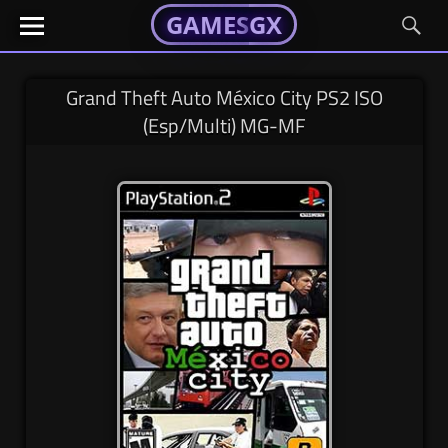
GAMESGX
GAMESGX
Skip
El
El
GAMES
GX
portal
portal
to
de
de
content
tus
tus
Grand Theft Auto México City PS2 ISO
juegos
juegos
(Esp/Multi) MG-MF
favoritos
favoritos