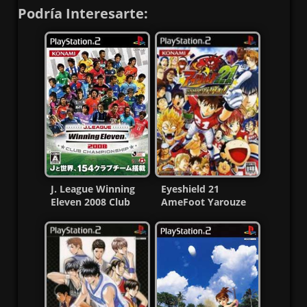
Podría Interesarte:
J. League Winning
Eyeshield 21
Eleven 2008 Club
AmeFoot Yarouze
Championship Ps2
Ya Ha PS2 ISO
ISO
(NTSC-J)