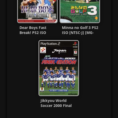
Dear Boys Fast
Minna no Golf 3 PS2
Break! PS2 ISO
ISO [NTSC-J] [MG-
(NTSC-J) (MG-MF)
MF]
Jikkyou World
Soccer 2000 Final
Edition PS2 CD MG-
MF