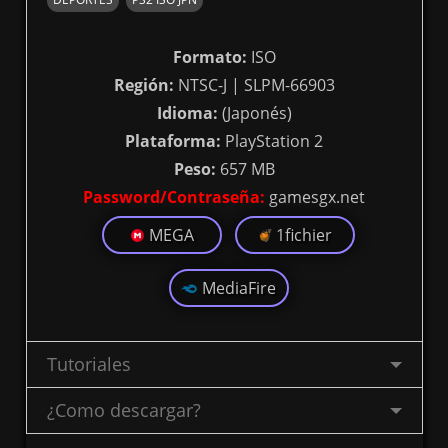
Formato:
ISO
Región:
NTSC-J | SLPM-66903
Idioma:
(Japonés)
Plataforma:
PlayStation 2
Peso:
657 MB
Password/Contraseña:
gamesgx.net
MEGA
1fichier
MediaFire
Tutoriales
¿Como descargar?