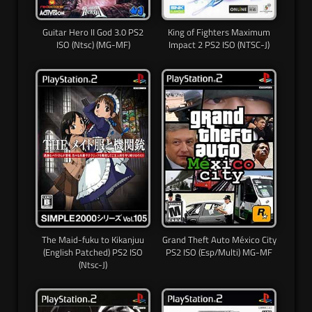
Guitar Hero II God 3.0 PS2
King of Fighters Maximum
ISO (Ntsc) (MG-MF)
Impact 2 PS2 ISO (NTSC-J)
The Maid-fuku to Kikanjuu
Grand Theft Auto México City
(English Patched) PS2 ISO
PS2 ISO (Esp/Multi) MG-MF
(Ntsc-J)