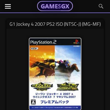
GAMESGX
GAMESGX
Skip
El
El
GAMES
GX
portal
portal
to
de
de
content
tus
tus
G1 Jockey 4 2007 PS2 ISO (NTSC-J) (MG-MF)
juegos
juegos
favoritos
favoritos