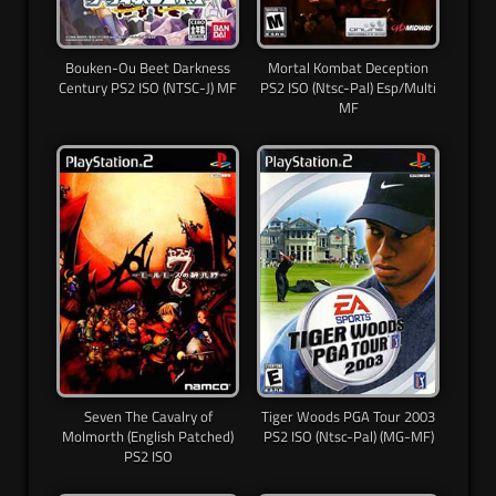
Bouken-Ou Beet Darkness
Mortal Kombat Deception
Century PS2 ISO (NTSC-J) MF
PS2 ISO (Ntsc-Pal) Esp/Multi
MF
Seven The Cavalry of
Tiger Woods PGA Tour 2003
Molmorth (English Patched)
PS2 ISO (Ntsc-Pal) (MG-MF)
PS2 ISO