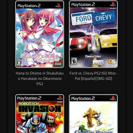
Hana to Otome ni Shukufuku
Ford vs. Chevy PS2 ISO Ntsc-
o Harukaze no Okurimono
Pal [Español] [MG-GD]
PS2