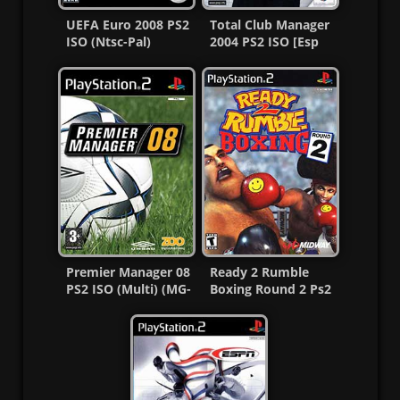
UEFA Euro 2008 PS2
Total Club Manager
ISO (Ntsc-Pal)
2004 PS2 ISO [Esp
(Español/Multi) MG-
Multi] [MG-GD]
MF
Premier Manager 08
Ready 2 Rumble
PS2 ISO (Multi) (MG-
Boxing Round 2 Ps2
GD)
ISO (Ntsc-Pal) MF