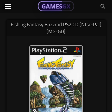
GAMESGX
GAMESGX
Skip
El
El
GAMES
GX
portal
portal
to
de
de
content
tus
tus
Fishing Fantasy Buzzrod PS2 CD [Ntsc-Pal]
juegos
juegos
[MG-GD]
favoritos
favoritos