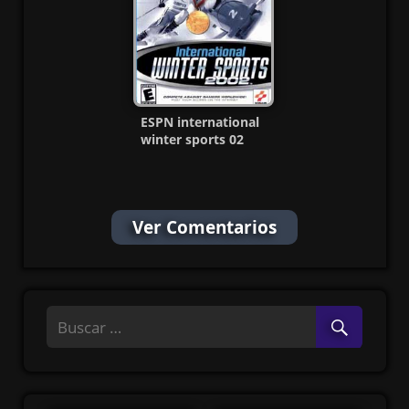
ESPN international
winter sports 02
PS2 CD [Ntsc] MG-
MF
Ver Comentarios