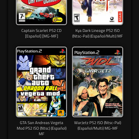
Captain Scarlet PS2 CD
Kya Dark Lineage PS2 ISO
[Español] [MG-MF]
(Ntsc-Pal) (Español/Multi) MF
GTA San Andreas Vegeta
WarJetz PS2 ISO (Ntsc-Pal)
Mod PS2 ISO (Ntsc) (Español)
(Español/Multi) MG-MF
MF