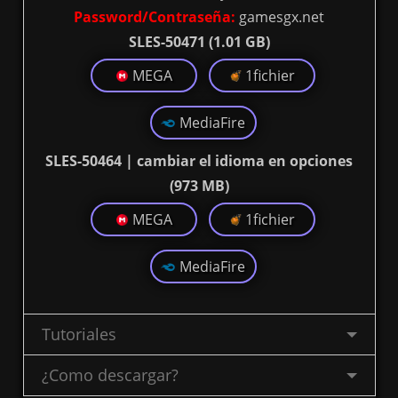
Password/Contraseña:
gamesgx.net
SLES-50471 (1.01 GB)
MEGA
1fichier
MediaFire
SLES-50464 | cambiar el idioma en opciones
(973 MB)
MEGA
1fichier
MediaFire
Tutoriales
¿Como descargar?