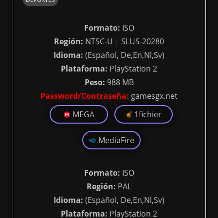
Formato:
ISO
Región:
NTSC-U | SLUS-20280
Idioma:
(Español, De,En,Nl,Sv)
Plataforma:
PlayStation 2
Peso:
988 MB
Password/Contraseña:
gamesgx.net
MEGA
1fichier
MediaFire
Formato:
ISO
Región:
PAL
Idioma:
(Español, De,En,Nl,Sv)
Plataforma:
PlayStation 2