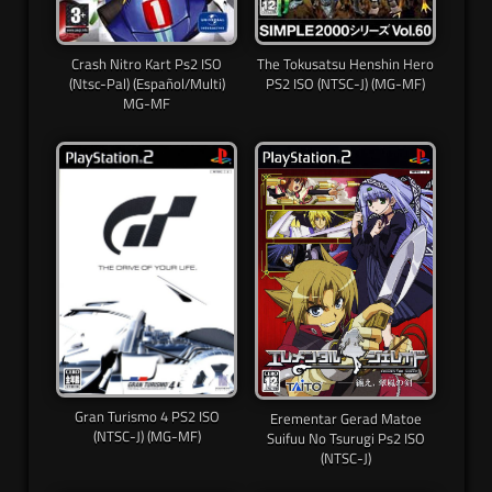
Crash Nitro Kart Ps2 ISO
The Tokusatsu Henshin Hero
(Ntsc-Pal) (Español/Multi)
PS2 ISO (NTSC-J) (MG-MF)
MG-MF
Gran Turismo 4 PS2 ISO
Erementar Gerad Matoe
(NTSC-J) (MG-MF)
Suifuu No Tsurugi Ps2 ISO
(NTSC-J)