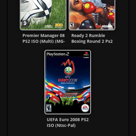
Premier Manager 08
Ready 2 Rumble
PS2 ISO (Multi) (MG-
Boxing Round 2 Ps2
GD)
ISO (Ntsc-Pal) MF
UEFA Euro 2008 PS2
ISO (Ntsc-Pal)
(Español/Multi) MG-