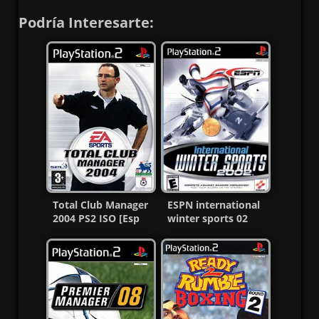
Podría Interesarte:
Total Club Manager
ESPN international
2004 PS2 ISO [Esp
winter sports 02
Multi] [MG-GD]
PS2 CD [Ntsc] MG-
MF