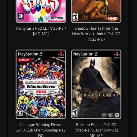
Party Girls PS2 CD [Ntsc-Pal]
Shadow Hearts From the
[MG-MF]
New World + Undub Ps2 ISO
(Ntsc-Pal)
J. League Winning Eleven
Batman Begins Ps2 ISO
2010 Club Championship Ps2
(Ntsc-Pal) (Español/Multi)
ISO
MG-MF