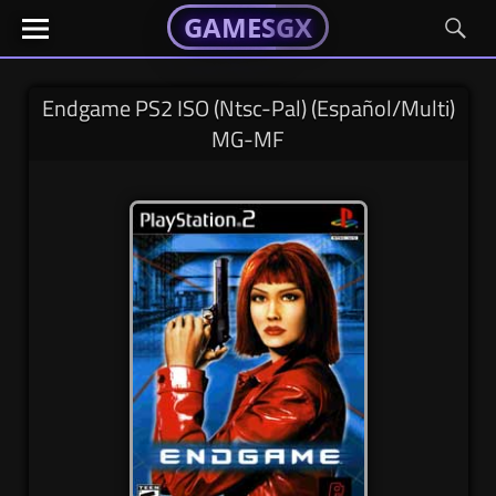
GAMESGX
GAMESGX
Skip
El
El
GAMES
GX
portal
portal
to
de
de
content
tus
tus
Endgame PS2 ISO (Ntsc-Pal) (Español/Multi)
juegos
juegos
MG-MF
favoritos
favoritos