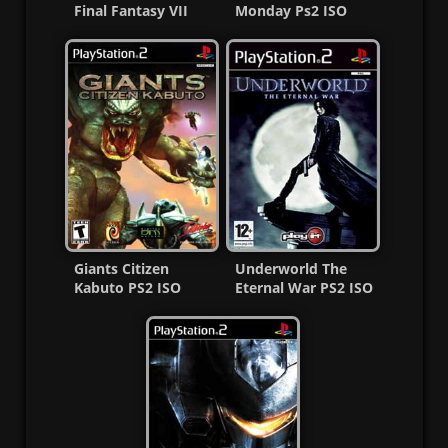
Final Fantasy VII
Monday Ps2 ISO
Ps2 ISO Ntsc-Pal
Ntsc-Pal Esp/Multi
Esp
MG
Giants Citizen
Underworld The
Kabuto PS2 ISO
Eternal War PS2 ISO
(Ntsc-Pal) (MG-MF)
(Español/Multi) MF