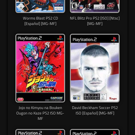
Worms Blast PS2 CD
NFL Blitz Pro PS2 [ISO] [Ntsc]
[Español] [MG-MF]
[MG-MF]
Jojo no Kimyou na Bouken
David Beckham Soccer PS2
Ougon no Kaze PS2 ISO MG-
ISO [Español] [MG-MF]
MF