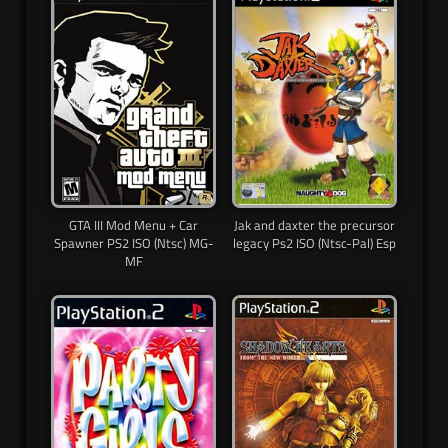
GTA III Mod Menu + Car
Jak and daxter the precursor
Spawner PS2 ISO (Ntsc) MG-
legacy Ps2 ISO (Ntsc-Pal) Esp
MF