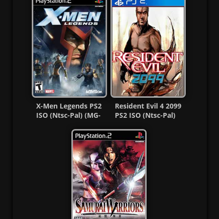
X-Men Legends PS2
Resident Evil 4 2099
ISO (Ntsc-Pal) (MG-
PS2 ISO (Ntsc-Pal)
MF)
(Español/Multi) MF