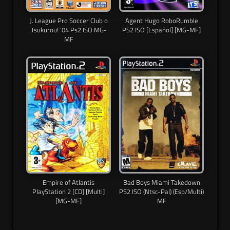
J. League Pro Soccer Club o
Agent Hugo RoboRumble
Tsukurou! ’04 Ps2 ISO MG-
PS2 ISO [Español] [MG-MF]
MF
Empire of Atlantis
Bad Boys Miami Takedown
PlayStation 2 [CD] [Multi]
PS2 ISO (Ntsc-Pal) (Esp/Multi)
[MG-MF]
MF