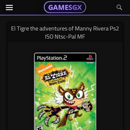
GAMESGX
GAMESGX
Skip
El
El
GAMES
GX
portal
portal
to
de
de
content
tus
tus
El Tigre the adventures of Manny Rivera Ps2
juegos
juegos
ISO Ntsc-Pal MF
favoritos
favoritos