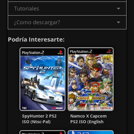
Tutoriales
¿Como descargar?
Podría Interesarte:
SpyHunter 2 PS2
Namco X Capcom
ISO (Ntsc-Pal)
PS2 ISO (English
(Español/Multi) MG-
Patch) (MG-MF)
MF