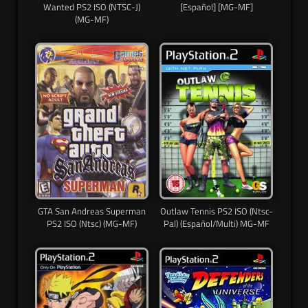
Wanted PS2 ISO (NTSC-J)
[Español] [MG-MF]
(MG-MF)
GTA San Andreas Superman
Outlaw Tennis PS2 ISO (Ntsc-
PS2 ISO (Ntsc) (MG-MF)
Pal) (Español/Multi) MG-MF