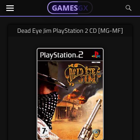
GAMESGX
GAMESGX
Skip
El
El
GAMES
GX
portal
portal
to
de
de
content
tus
tus
Dead Eye Jim PlayStation 2 CD [MG-MF]
juegos
juegos
favoritos
favoritos