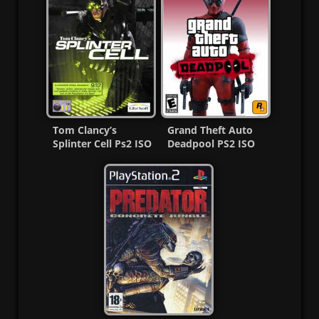
Tom Clancy’s
Grand Theft Auto
Splinter Cell Ps2 ISO
Deadpool PS2 ISO
(Ntsc-Pal)
(Ntsc) (MG-MF)
(Español/Multi)