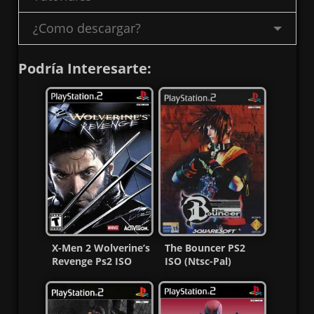
¿Como descargar?
Podría Interesarte:
X-Men 2 Wolverine’s
The Bouncer PS2
Revenge Ps2 ISO
ISO (Ntsc-Pal)
Ntsc-Pal Esp MG-MF
(Español/Multi) MG-
MF