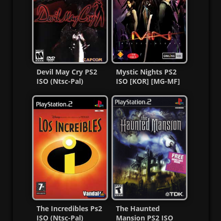
Devil May Cry PS2
Mystic Nights PS2
ISO (Ntsc-Pal)
ISO [KOR] [MG-MF]
(Español/Multi) MG-
MF
The Incredibles Ps2
The Haunted
ISO (Ntsc-Pal)
Mansion PS2 ISO