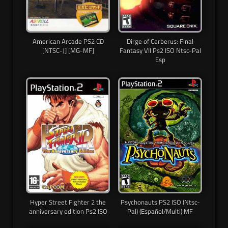
American Arcade PS2 CD
Dirge of Cerberus: Final
[NTSC-J] [MG-MF]
Fantasy VII Ps2 ISO Ntsc-Pal
Esp
Hyper Street Fighter 2 the
Psychonauts PS2 ISO (Ntsc-
anniversary edition Ps2 ISO
Pal) (Español/Multi) MF