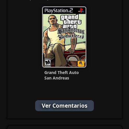
(Español) MG-MF
(Ntsc-Pal)
(Español/Multi) MF
Grand Theft Auto
San Andreas
Remastered Ps2 ISO
Ntsc Esp
Ver Comentarios