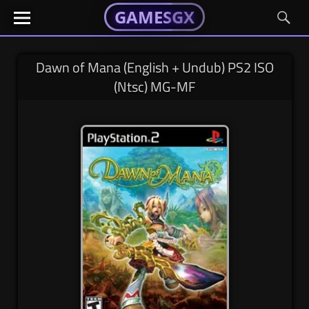
GAMESGX
GAMESGX
Skip
El
El
GAMES
GX
portal
portal
to
de
de
content
tus
tus
Dawn of Mana (English + Undub) PS2 ISO
juegos
juegos
(Ntsc) MG-MF
favoritos
favoritos